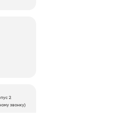
рпус 2
ному звонку)