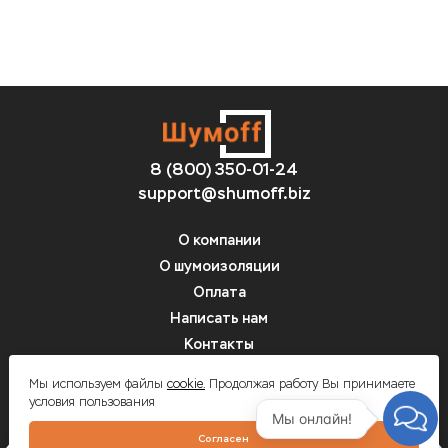
8 (800) 350-01-24
support@shumoff.biz
О компании
О шумоизоляции
Оплата
Написать нам
Контакты
Вопрос-ответ
Мы используем файлы
cookie.
Продолжая работу Вы принимаете
условия пользования
Мы онлайн!
Шумоff - шумоизоляция автомобилей
Согласен