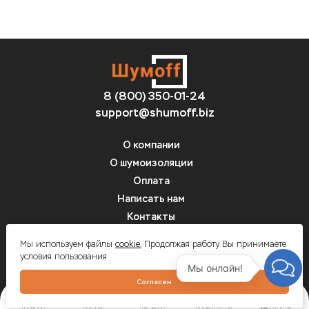
8 (800) 350-01-24
support@shumoff.biz
О компании
О шумоизоляции
Оплата
Написать нам
Контакты
Вопрос-ответ
Мы используем файлы
cookie.
Продолжая работу Вы принимаете
условия пользования
Мы онлайн!
Шумоff - шумоизоляция автомобилей
Согласен
ГЛАВНАЯ
КАТАЛОГ
КОРЗИНА
КАЛЬКУЛЯТОР
ГДЕ КУПИТЬ