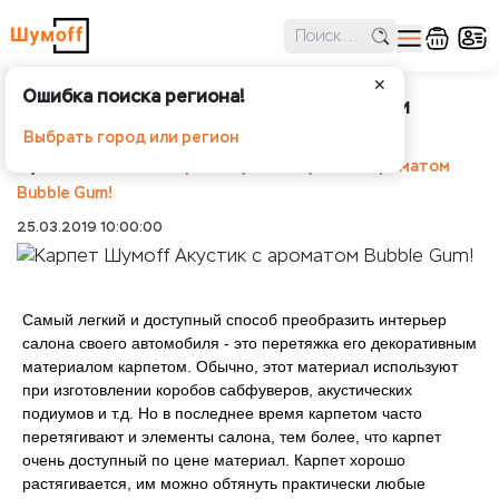
✕
Ошибка поиска региона!
Карпет Шумoff Акустик с ароматом
Bubble Gum!
Выбрать город или регион
Шумоff
Статьи
Карпет Шумoff Акустик с ароматом
Bubble Gum!
25.03.2019 10:00:00
Самый легкий и доступный способ преобразить интерьер
салона своего автомобиля - это перетяжка его декоративным
материалом карпетом. Обычно, этот материал используют
при изготовлении коробов сабфуверов, акустических
подиумов и т.д. Но в последнее время карпетом часто
перетягивают и элементы салона, тем более, что карпет
очень доступный по цене материал. Карпет хорошо
растягивается, им можно обтянуть практически любые